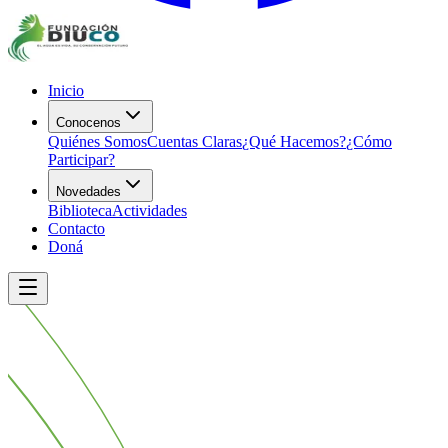
Inicio
Conocenos
Quiénes Somos
Cuentas Claras
¿Qué Hacemos?
¿Cómo
Participar?
Novedades
Biblioteca
Actividades
Contacto
Doná