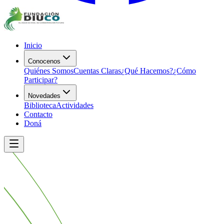
Inicio
Conocenos
Quiénes Somos
Cuentas Claras
¿Qué Hacemos?
¿Cómo
Participar?
Novedades
Biblioteca
Actividades
Contacto
Doná